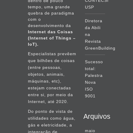
CONTECSI
dentro de pouco
tempo, uma grande
USP
quebra de paradigma
com o
Diretora
desenvolvimento da
da Abili
Internet das Coisas
na
(Internet of Things –
Revista
IoT).
GreenBuilding
Especialistas prevêem
que bilhões de coisas
Sucesso
(entre pessoas,
total:
objetos, animais,
Palestra
máquinas, etc),
Nova
estejam conectadas
ISO
entre si, por meio da
9001
Internet, até 2020.
Do ponto de vista de
Arquivos
utilidades como água,
gás e eletricidade, a
maio
integração de