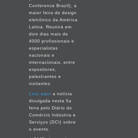
Conference Brazil), a
abril
maior feira de design
2014
eletrônico da América
Latina. Reunirá em
fevereiro
dois dias mais de
2014
4000 profissionais e
especialistas
agosto
nacionais e
2013
internacionais, entre
expositores,
outubro
palestrantes e
2012
visitantes.
setembro
Leia aqui
a notícia
2012
divulgada nesta 5a
feira pelo Diário do
agosto
Comércio Indústria e
2012
Serviços (DCI) sobre
o evento.
junho