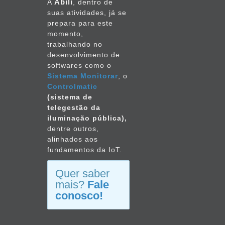
Abili
A
, dentro de
2012
suas atividades, já se
prepara para este
setembro
momento,
2011
trabalhando no
desenvolvimento de
softwares como o
julho
Sistema Monitorar
, o
2011
Controlmatic
(sistema de
maio
telegestão da
2011
iluminação pública),
dentre outros,
março
alinhados aos
2011
fundamentos da IoT.
outubro
Quer saber
2010
mais?
Fale
conosco!
agosto
2010