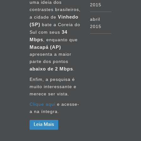
uma ideia dos
2015
contrastes brasileiros,
Vinhedo
a cidade de
abril
(SP)
bate a Coreia do
2015
34
Sul com seus
Mbps
, enquanto que
setembro
Macapá (AP)
2014
apresenta a maior
parte dos pontos
agosto
abaixo de 2 Mbps
.
2014
Enfim, a pesquisa é
julho
muito interessante e
2014
merece ser vista.
Clique aqui
e acesse-
junho
a na íntegra.
2014
Leia Mais
maio
2014