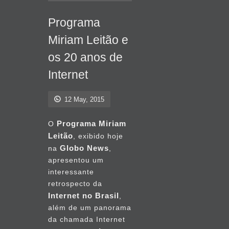
abril
Programa
2014
Miriam Leitão e
fevereiro
os 20 anos de
2014
Internet
agosto
2013
12 May, 2015
outubro
Programa Miriam
O
2012
Leitão
, exibido hoje
Globo News
na
,
setembro
apresentou um
2012
interessante
retrospecto da
agosto
Internet no Brasil
,
2012
além de um panorama
da chamada Internet
junho