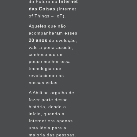
Internet
do Futuro ou
2012
das Coisas
(Internet
of Things – IoT).
setembro
Àqueles que não
2011
acompanharam esses
20 anos
julho
de evolução,
2011
vale a pena assistir,
conhecendo um
maio
pouco melhor essa
2011
tecnologia que
revolucionou as
março
nossas vidas.
2011
A Abili se orgulha de
fazer parte dessa
outubro
história, desde o
2010
início, quando a
Internet era apenas
agosto
uma ideia para a
2010
maioria das pessoas.