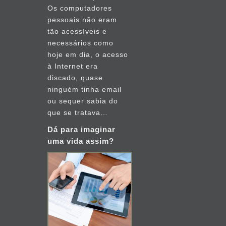
Os computadores
junho
pessoais não eram
2010
tão acessíveis e
necessários como
março
hoje em dia, o acesso
2010
à Internet era
discado, quase
junho
ninguém tinha email
2009
ou sequer sabia do
que se tratava…
abril
Dá para imaginar
2009
uma vida assim?
fevereiro
2009
julho
2008
abril