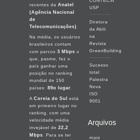
CONTECSI
Anatel
recentes da
USP
(Agência Nacional
de
Diretora
Telecomunicações)
.
da Abili
na
Na média, os usuários
Revista
brasileiros contam
GreenBuilding
3 Mbps
com parcos
o
que, pasme, fez o
Sucesso
país ganhar uma
total:
posição no ranking
Palestra
mundial de 150
Nova
89o lugar
países:
.
ISO
Coreia do Sul
A
está
9001
em primeiro lugar no
ranking, com uma
velocidade média
Arquivos
22,2
invejável de
Mbps
. Para se ter
maio