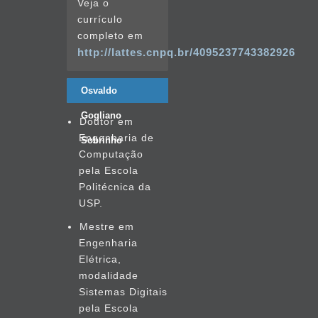
Veja o
currículo
completo em
http://lattes.cnpq.br/4095237743382926
Osvaldo
Gogliano
Doutor em
Engenharia de
Sobrinho
Computação
pela Escola
Politécnica da
USP.
Mestre em
Engenharia
Elétrica,
modalidade
Sistemas Digitais
pela Escola