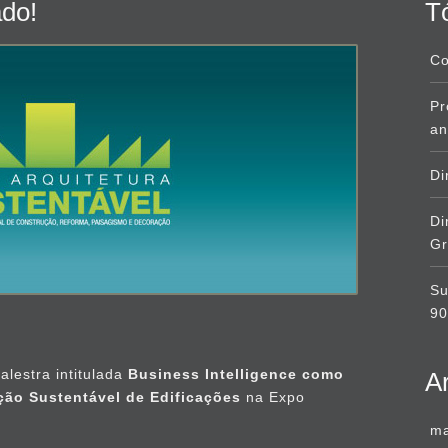
ado!
T
Co
Pr
an
Di
Di
Gr
Su
9
alestra intitulada
Business Intelligence como
A
ção Sustentável de Edificações
na Expo
ma