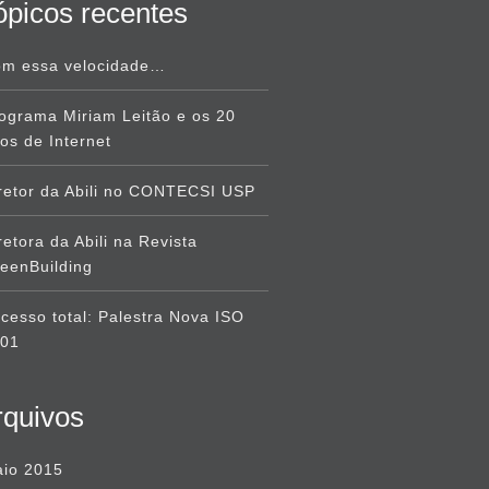
ópicos recentes
m essa velocidade…
ograma Miriam Leitão e os 20
os de Internet
retor da Abili no CONTECSI USP
retora da Abili na Revista
eenBuilding
cesso total: Palestra Nova ISO
001
rquivos
io 2015