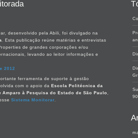
itorada
T
Co
Pr
ar, desenvolvido pela Abili, foi divulgado na
an
a
. Esta publicação reúne matérias e entrevistas
 Properties de grandes corporações e/ou
Di
rnacionais, levando ao leitor informações e
Di
de 2012
Gr
ortante ferramenta de suporte à gestão
volvida com o apoio da
Escola Politécnica da
Su
 Amparo à Pesquisa do Estado de São Paulo
,
9
cesse
Sistema Monitorar
.
A
ma