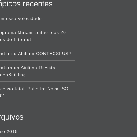
ópicos recentes
m essa velocidade…
ograma Miriam Leitão e os 20
os de Internet
retor da Abili no CONTECSI USP
retora da Abili na Revista
eenBuilding
cesso total: Palestra Nova ISO
001
rquivos
io 2015